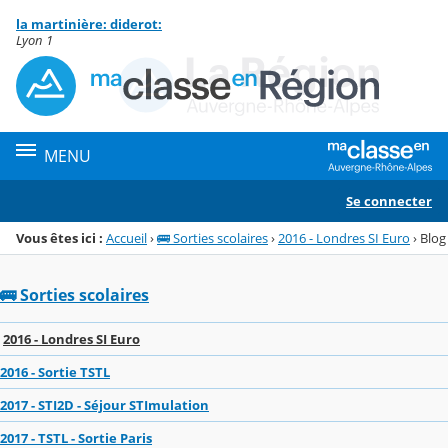
Panneau de gestion des cookies
la martinière: diderot:
Menu de la rubrique
Contenu
Lyon 1
MENU
Se connecter
Vous êtes ici :
Accueil
›
🚌 Sorties scolaires
›
2016 - Londres SI Euro
›
Blog
🚌 Sorties scolaires
2016 - Londres SI Euro
2016 - Sortie TSTL
2017 - STI2D - Séjour STImulation
2017 - TSTL - Sortie Paris