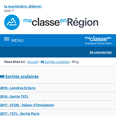
Panneau de gestion des cookies
la martinière: diderot:
Menu de la rubrique
Contenu
Lyon 1
MENU
Se connecter
Vous êtes ici :
Accueil
›
🚌 Sorties scolaires
›
Blog
🚌 Sorties scolaires
2016 - Londres SI Euro
2016 - Sortie TSTL
2017 - STI2D - Séjour STImulation
2017 - TSTL - Sortie Paris