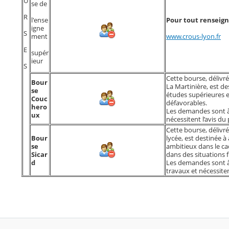
U
se de
R
l'ense
Pour tout renseig
igne
S
ment
www.crous-lyon.fr
E
supér
ieur
S
Cette bourse, délivré
Bour
La Martinière, est de
se
études supérieures e
Couc
défavorables.
hero
Les demandes sont à 
ux
nécessitent l’avis du
Cette bourse, délivré
Bour
lycée, est destinée à
se
ambitieux dans le cad
Sicar
dans des situations 
d
Les demandes sont à
travaux et nécessiten