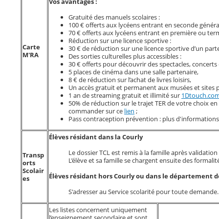
Vos avantages :
Gratuité des manuels scolaires :
100 € offerts aux lycéens entrant en seconde généra
70 € offerts aux lycéens entrant en première ou ter
Réduction sur une licence sportive :
Carte
30 € de réduction sur une licence sportive d’un parte
M'RA
Des sorties culturelles plus accessibles :
30 € offerts pour découvrir des spectacles, concerts 
5 places de cinéma dans une salle partenaire
,
8 € de réduction sur l’achat de livres loisirs
,
Un accès gratuit et permanent aux musées et sites
1 an de streaming gratuit et illimité sur
1Dtouch.co
50% de réduction sur le trajet TER de votre choix 
commander sur ce
lien
;
Pass contraception prévention :
plus d'informations
Élèves résidant dans la Courly
Le dossier TCL est remis à la famille après validation
Transp
L’élève et sa famille se chargent ensuite des formalit
orts
Scolair
Élèves résidant hors Courly ou dans le département de
es
S'adresser au Service scolarité pour toute demande.
Les listes concernent uniquement
l’enseignement secondaire et sont