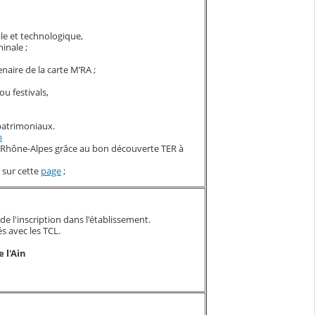
le et technologique,
minale
;
naire de la carte M’RA ;
ou festivals,
 patrimoniaux
.
m
en Rhône-Alpes grâce au bon découverte TER à
 sur cette
page
;
 de l'inscription dans l'établissement.
és avec les TCL.
 l'Ain