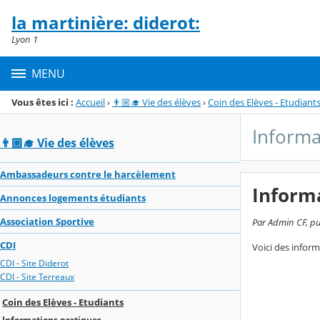
Panneau de gestion des cookies
la martinière: diderot:
Menu de la rubrique
Contenu
Lyon 1
MENU
Vous êtes ici :
Accueil
›
👨🏼‍🎓 Vie des élèves
›
Coin des Elèves - Etudiant
Informa
👨🏼‍🎓 Vie des élèves
Ambassadeurs contre le harcèlement
Inform
Annonces logements étudiants
Association Sportive
Par Admin CF, publ
CDI
Voici des inform
CDI - Site Diderot
CDI - Site Terreaux
Coin des Elèves - Etudiants
Informations pratiques