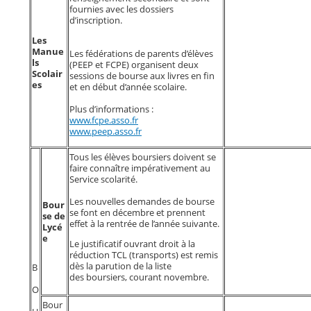
fournies avec les dossiers
d’inscription.
Les
Manue
Les fédérations de parents d’élèves
ls
(PEEP et FCPE) organisent deux
Scolair
sessions de bourse aux livres en fin
es
et en début d’année scolaire.
Plus d’informations :
www.fcpe.asso.fr
www.peep.asso.fr
Tous les élèves boursiers doivent se
faire connaître impérativement au
Service scolarité.
Les nouvelles demandes de bourse
Bour
se font en décembre et prennent
se de
effet à la rentrée de l’année suivante.
Lycé
e
Le justificatif ouvrant droit à la
réduction TCL (transports) est remis
dès la parution de la liste
B
des boursiers, courant novembre.
O
Bour