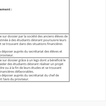
nement :
e sur dossier par la société des anciens élèves de
stinée à des étudiants désirant poursuivre leurs
t se trouvant dans des situations financières
déposer auprès du secrétariat des élèves et
 proviseur.
e sur dossier grâce à un legs dont a bénéficié le
 aider des étudiants désirant réaliser un projet
re ou à la fin de leurs études et se trouvant
financières défavorables.
 déposer auprès du secrétariat du chef de
t l'avis du proviseur.