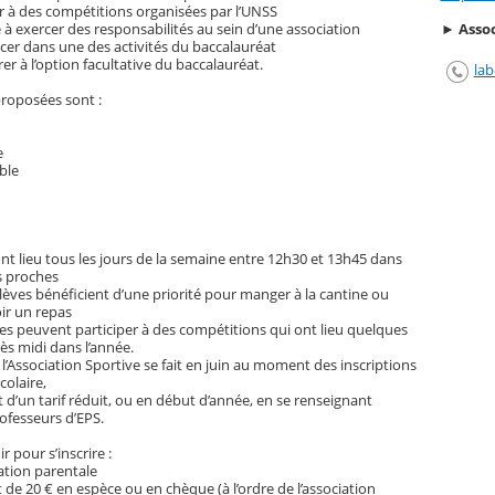
er à des compétitions organisées par l’UNSS
► Assoc
 à exercer des responsabilités au sein d’une association
rcer dans une des activités du baccalauréat
er à l’option facultative du baccalauréat.
lab
proposées sont :
e
ble
ont lieu tous les jours de la semaine entre 12h30 et 13h45 dans
 proches
élèves bénéficient d’une priorité pour manger à la cantine ou
ir un repas
ves peuvent participer à des compétitions qui ont lieu quelques
ès midi dans l’année.
à l’Association Sportive se fait en juin au moment des inscriptions
colaire,
 d’un tarif réduit, ou en début d’année, en se renseignant
ofesseurs d’EPS.
r pour s’inscrire :
ation parentale
 de 20 € en espèce ou en chèque (à l’ordre de l’association