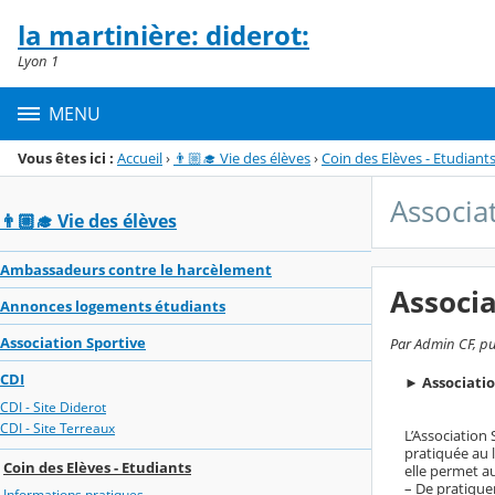
Panneau de gestion des cookies
la martinière: diderot:
Menu de la rubrique
Contenu
Lyon 1
MENU
Vous êtes ici :
Accueil
›
👨🏼‍🎓 Vie des élèves
›
Coin des Elèves - Etudiant
Associa
👨🏼‍🎓 Vie des élèves
Ambassadeurs contre le harcèlement
Associa
Annonces logements étudiants
Association Sportive
Par Admin CF, pub
CDI
► Associatio
CDI - Site Diderot
CDI - Site Terreaux
L’Association 
pratiquée au 
Coin des Elèves - Etudiants
elle permet au
– De pratiquer
Informations pratiques