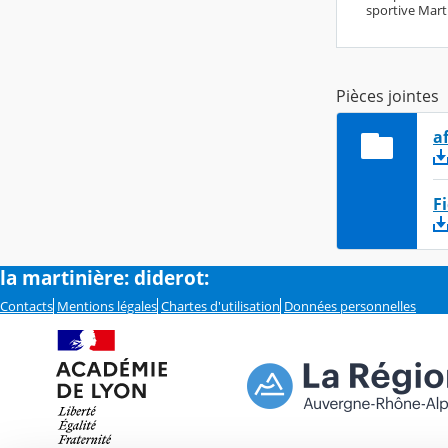
sportive Marti
Pièces jointes
a
F
la martinière: diderot:
Contacts
Mentions légales
Chartes d'utilisation
Données personnelles