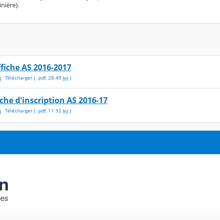
nière).
ffiche AS 2016-2017
Télécharger
( .
pdf
,
28.49
ko
)
iche d'inscription AS 2016-17
Télécharger
( .
pdf
,
11.92
ko
)