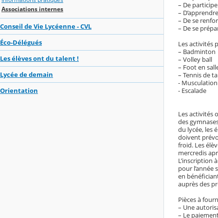
– De particip
Associations internes
– D’apprendre
– De se renfo
Conseil de Vie Lycéenne - CVL
– De se prépar
Éco-Délégués
Les activités 
– Badminton
Les élèves ont du talent !
– Volley ball
– Foot en sall
Lycée de demain
– Tennis de ta
- Musculation
- Escalade
Orientation
Les activités 
des gymnases
du lycée, les 
doivent prévo
froid. Les élè
mercredis apr
L’inscription 
pour l’année s
en bénéficiant
auprès des pr
Pièces à fourni
– Une autoris
– Le paiement