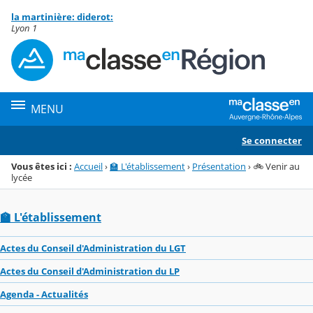
Panneau de gestion des cookies
la martinière: diderot:
Menu de la rubrique
Contenu
Lyon 1
MENU
Se connecter
Vous êtes ici :
Accueil
›
🏫 L'établissement
›
Présentation
›
🚲 Venir au
lycée
🏫 L'établissement
Actes du Conseil d'Administration du LGT
Actes du Conseil d'Administration du LP
Agenda - Actualités