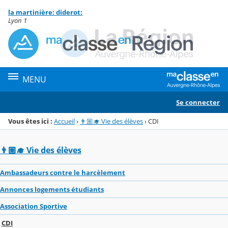
Panneau de gestion des cookies
la martinière: diderot:
Menu de la rubrique
Contenu
Lyon 1
MENU
Se connecter
Vous êtes ici :
Accueil
›
👨🏼‍🎓 Vie des élèves
›
CDI
👨🏼‍🎓 Vie des élèves
Ambassadeurs contre le harcèlement
Annonces logements étudiants
Association Sportive
CDI