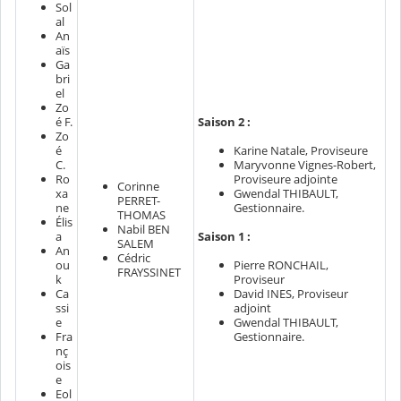
Sol
al
An
aïs
Ga
bri
el
Zo
é F.
Saison 2 :
Zo
Karine Natale, Proviseure
é
Maryvonne Vignes-Robert,
C.
Proviseure adjointe
Ro
Corinne
Gwendal THIBAULT,
xa
PERRET-
Gestionnaire.
ne
THOMAS
Élis
Nabil BEN
Saison 1 :
a
SALEM
An
Cédric
Pierre RONCHAIL,
ou
FRAYSSINET
Proviseur
k
David INES, Proviseur
Ca
adjoint
ssi
Gwendal THIBAULT,
e
Gestionnaire.
Fra
nç
ois
e
Eol