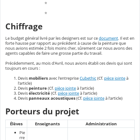
⭐
⭐
Chiffrage
Le budget général livré par les designers est sur ce
document
. Il est en
forte hausse par rapport au précédent à cause de la peinture que
nous avions estimée 2 fois moins cher, sûrement car nous avons des
agents capables de faire une grosse partie du travail.
Précédemment, au mois d'Avril, nous avions établi ces devis qui sont
toujours en cours :
Devis
mobiliers
avec l'entreprise
Cubethic
(Cf.
pièce jointe
à
l'article)
Devis
peinture
(Cf.
pièce jointe
à l'article)
Devis
électricité
(Cf.
pièce jointe
à l'article)
Devis
panneaux acoustiques
(Cf.
pièce jointe
à l'article)
Porteurs du projet
Élèves
Enseignants
Administration
Pie
rre