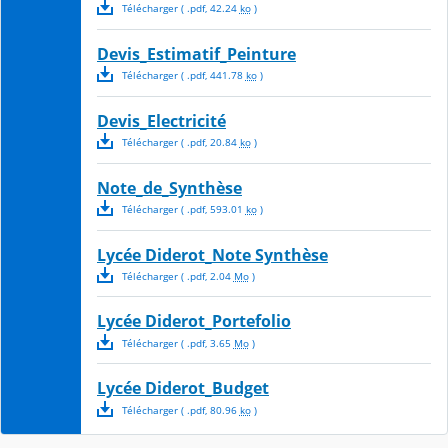
Télécharger
( .
pdf
,
42.24
ko
)
Devis_Estimatif_Peinture
Télécharger
( .
pdf
,
441.78
ko
)
Devis_Electricité
Télécharger
( .
pdf
,
20.84
ko
)
Note_de_Synthèse
Télécharger
( .
pdf
,
593.01
ko
)
Lycée Diderot_Note Synthèse
Télécharger
( .
pdf
,
2.04
Mo
)
Lycée Diderot_Portefolio
Télécharger
( .
pdf
,
3.65
Mo
)
Lycée Diderot_Budget
Télécharger
( .
pdf
,
80.96
ko
)