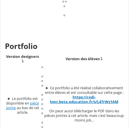
⭐⭐
⭐
⭐
Portfolio
Version designers
Version des élèves ⤵️
⤵️
⭐
⭐
⭐
⭐
► Ce portfolio a été réalisé collaborativement
entre élèves et est consultable sur cette page :
⭐
https://codi-
► Le portfolio est
⭐
lyon.beta.education.fr/s/L47rWz1AM
disponible en
pièce
⭐
jointe
au bas de cet
⭐
On peut aussi télécharger le PDF dans les
article.
⭐
pièces jointes à cet article, mais c'est beaucoup
moins joli...
⭐
⭐