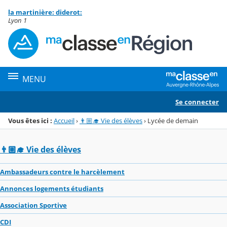
Panneau de gestion des cookies
la martinière: diderot:
Menu de la rubrique
Contenu
Lyon 1
MENU
Se connecter
Vous êtes ici :
Accueil
›
👨🏼‍🎓 Vie des élèves
›
Lycée de demain
👨🏼‍🎓 Vie des élèves
Ambassadeurs contre le harcèlement
Annonces logements étudiants
Association Sportive
CDI