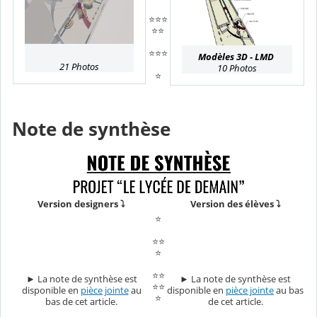
⭐⭐⭐
⭐⭐
⭐⭐⭐
Modèles 3D - LMD
21 Photos
10 Photos
⭐
Note de synthèse
Version designers ⤵️
Version des élèves ⤵️
⭐
⭐⭐
⭐
⭐⭐
► La note de synthèse est
► La note de synthèse est
⭐⭐
disponible en
pièce jointe
au
disponible en
pièce jointe
au bas
⭐
bas de cet article.
de cet article.