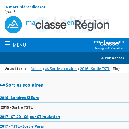
Panneau de gestion des cookies
la martinière: diderot:
Menu de la rubrique
Contenu
Lyon 1
MENU
Se connecter
Vous êtes ici :
Accueil
›
🚌 Sorties scolaires
›
2016 - Sortie TSTL
›
Blog
🚌 Sorties scolaires
2016 - Londres SI Euro
2016 - Sortie TSTL
2017 - STI2D - Séjour STImulation
2017 - TSTL - Sortie Paris