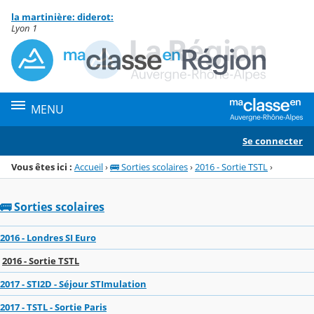
Panneau de gestion des cookies
la martinière: diderot:
Menu de la rubrique
Contenu
Lyon 1
MENU
Se connecter
Vous êtes ici :
Accueil
›
🚌 Sorties scolaires
›
2016 - Sortie TSTL
›
🚌 Sorties scolaires
2016 - Londres SI Euro
2016 - Sortie TSTL
2017 - STI2D - Séjour STImulation
2017 - TSTL - Sortie Paris