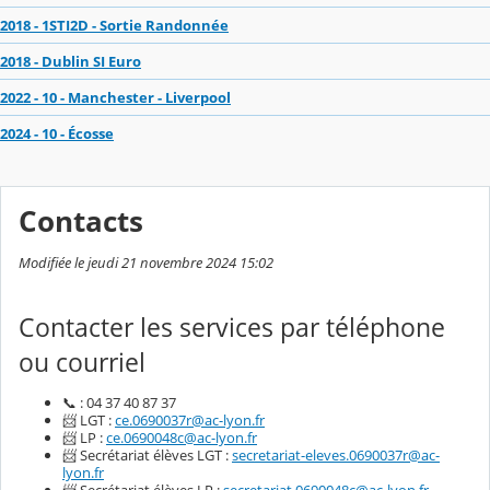
2018 - 1STI2D - Sortie Randonnée
2018 - Dublin SI Euro
2022 - 10 - Manchester - Liverpool
2024 - 10 - Écosse
Contacts
Modifiée le jeudi 21 novembre 2024 15:02
Contacter les services par téléphone
ou courriel
📞 : 04 37 40 87 37
📨 LGT :
ce.0690037r@ac-lyon.fr
📨 LP :
ce.0690048c@ac-lyon.fr
📨 Secrétariat élèves LGT :
secretariat-eleves.0690037r@ac-
lyon.fr
📨 Secrétariat élèves LP :
secretariat.0690048c@ac-lyon.fr