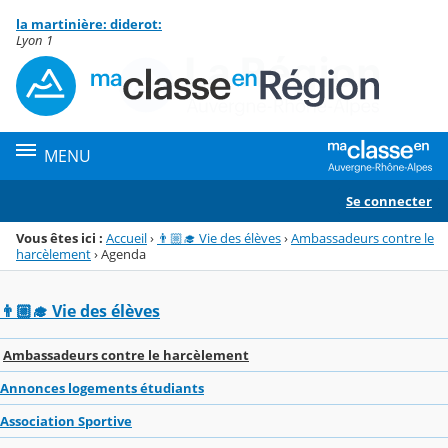
Panneau de gestion des cookies
la martinière: diderot:
Menu de la rubrique
Contenu
Lyon 1
MENU
Se connecter
Vous êtes ici :
Accueil
›
👨🏼‍🎓 Vie des élèves
›
Ambassadeurs contre le
harcèlement
›
Agenda
👨🏼‍🎓 Vie des élèves
Ambassadeurs contre le harcèlement
Annonces logements étudiants
Association Sportive