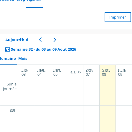
Imprimer
Aujourd’hui
Semaine 32 - du 03 au 09 Août 2026
Semaine
Mois
lun.
mar.
mer.
ven.
sam.
dim.
jeu.
06
03
04
05
07
08
09
Sur la
journée
08h