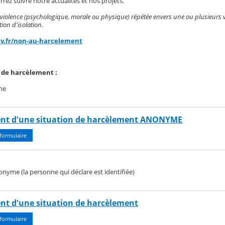
rez suivre notre actualités et nos projets.
violence (psychologique, morale ou physique) répétée envers une ou plusieurs v
ion d'isolation.
v.fr/non-au-harcelement
n de harcèlement :
me
nt d'une situation de harcèlement ANONYME
formulaire
onyme (la personne qui déclare est identifiée)
nt d'une situation de harcèlement
formulaire