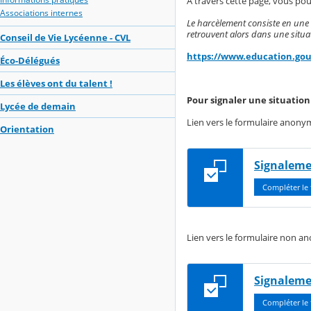
À travers cette page, vous pour
Associations internes
Le harcèlement consiste en une 
retrouvent alors dans une situat
Conseil de Vie Lycéenne - CVL
https://www.education.gou
Éco-Délégués
Les élèves ont du talent !
Pour signaler une situatio
Lycée de demain
Lien vers le formulaire anony
Orientation
Signaleme
Compléter le 
Lien vers le formulaire non an
Signaleme
Compléter le 