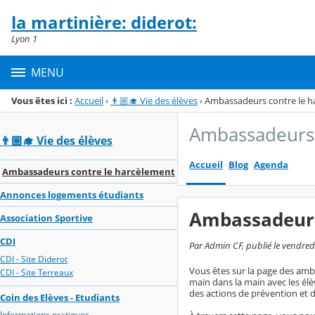
Panneau de gestion des cookies
la martinière: diderot:
Menu de la rubrique
Contenu
Lyon 1
MENU
Vous êtes ici :
Accueil
›
👨🏼‍🎓 Vie des élèves
›
Ambassadeurs contre le h
Ambassadeurs 
👨🏼‍🎓 Vie des élèves
Accueil
Blog
Agenda
Ambassadeurs contre le harcèlement
Annonces logements étudiants
Ambassadeurs
Association Sportive
CDI
Par Admin CF, publié le vendred
CDI - Site Diderot
Vous êtes sur la page des amb
CDI - Site Terreaux
main dans la main avec les él
des actions de prévention et d
Coin des Elèves - Etudiants
Informations pratiques