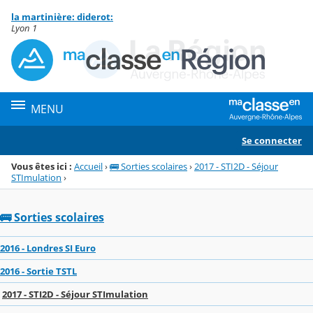
Panneau de gestion des cookies
la martinière: diderot:
Menu de la rubrique
Contenu
Lyon 1
MENU
Se connecter
Vous êtes ici :
Accueil
›
🚌 Sorties scolaires
›
2017 - STI2D - Séjour
STImulation
›
🚌 Sorties scolaires
2016 - Londres SI Euro
2016 - Sortie TSTL
2017 - STI2D - Séjour STImulation