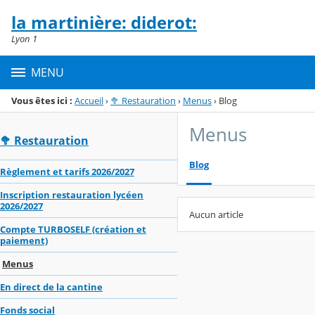
Panneau de gestion des cookies
la martinière: diderot:
Menu de la rubrique
Contenu
Lyon 1
MENU
Vous êtes ici :
Accueil
›
🥦 Restauration
›
Menus
›
Blog
Menus
🥦 Restauration
Blog
Règlement et tarifs 2026/2027
Inscription restauration lycéen
2026/2027
Aucun article
Compte TURBOSELF (création et
paiement)
Menus
En direct de la cantine
Fonds social