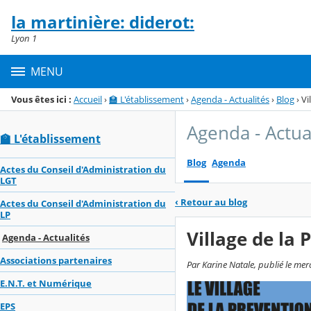
Panneau de gestion des cookies
la martinière: diderot:
Menu de la rubrique
Contenu
Lyon 1
MENU
Vous êtes ici :
Accueil
›
🏫 L'établissement
›
Agenda - Actualités
›
Blog
›
Vi
Agenda - Actua
🏫 L'établissement
Blog
Agenda
Actes du Conseil d'Administration du
LGT
‹
Retour au blog
Actes du Conseil d'Administration du
LP
Village de la
Agenda - Actualités
Associations partenaires
Par Karine Natale, publié le merc
E.N.T. et Numérique
EPS