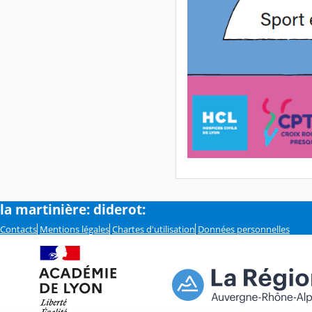
la martinière: diderot:
Contacts
Mentions légales
Chartes d'utilisation
Données personnelles