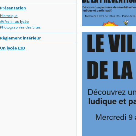
Présentation
Historique
🚲 Venir au lycée
Photographies des Sites
Règlement intérieur
Un lycée E3D