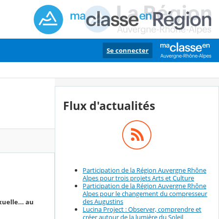
Se connecter
Flux d'actualités
Participation de la Région Auvergne Rhône
Alpes pour trois projets Arts et Culture
Participation de la Région Auvergne Rhône
Alpes pour le changement du compresseur
des Augustins
uelle... au
Lucina Project : Observer, comprendre et
créer autour de la lumière du Soleil