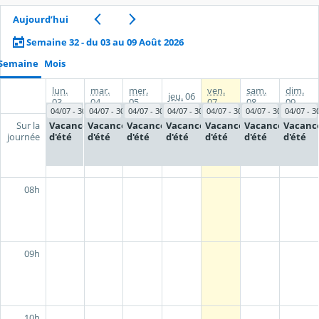
Aujourd’hui
Semaine 32 - du 03 au 09 Août 2026
Semaine
Mois
lun.
mar.
mer.
ven.
sam.
dim.
jeu.
06
03
04
05
07
08
09
04/07 - 30/08
04/07 - 30/08
04/07 - 30/08
04/07 - 30/08
04/07 - 30/08
04/07 - 30/08
04/07 - 3
Vacances
Vacances
Vacances
Vacances
Vacances
Vacances
Vacanc
Sur la
d'été
d'été
d'été
d'été
d'été
d'été
d'été
journée
08h
09h
10h