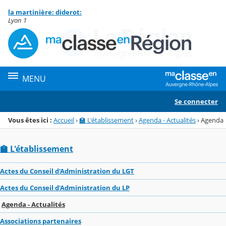
Panneau de gestion des cookies
la martinière: diderot:
Menu de la rubrique
Contenu
Lyon 1
MENU
Se connecter
Vous êtes ici :
Accueil
›
🏫 L'établissement
›
Agenda - Actualités
›
Agenda
🏫 L'établissement
Actes du Conseil d'Administration du LGT
Actes du Conseil d'Administration du LP
Agenda - Actualités
Associations partenaires