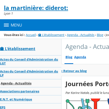
Panneau de gestion des cookies
la martinière: diderot:
Menu de la rubrique
Contenu
Lyon 1
MENU
Vous êtes ici :
Accueil
›
🏫 L'établissement
›
Agenda - Actualités
›
Blog
›
Jo
Agenda - Actua
🏫 L'établissement
Blog
Agenda
Actes du Conseil d'Administration du
LGT
‹
Retour au blog
Actes du Conseil d'Administration du
LP
Journées Port
Agenda - Actualités
Associations partenaires
Par Karine Natale, publié le lund
E.N.T. et Numérique
EPS