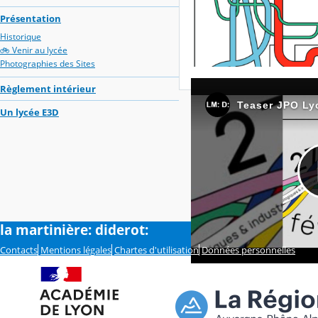
Présentation
Historique
🚲 Venir au lycée
Photographies des Sites
Règlement intérieur
Un lycée E3D
la martinière: diderot:
Contacts
Mentions légales
Chartes d'utilisation
Données personnelles