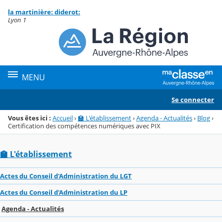
Panneau de gestion des cookies
la martinière: diderot:
Menu de la rubrique
Contenu
Lyon 1
MENU
Se connecter
Vous êtes ici :
Accueil
›
🏫 L'établissement
›
Agenda - Actualités
›
Blog
›
Certification des compétences numériques avec PIX
🏫 L'établissement
Actes du Conseil d'Administration du LGT
Actes du Conseil d'Administration du LP
Agenda - Actualités