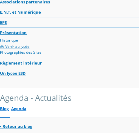
Associations partenaires
E.N.T. et Numérique
EPS
Présentation
Historique
🚲 Venir au lycée
Photographies des Sites
Règlement intérieur
Un lycée E3D
Agenda - Actualités
Blog
Agenda
‹
Retour au blog