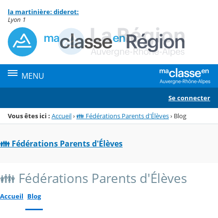
Panneau de gestion des cookies
la martinière: diderot:
Menu de la rubrique
Contenu
Lyon 1
MENU
Se connecter
Vous êtes ici :
Accueil
›
👪 Fédérations Parents d'Élèves
›
Blog
👪 Fédérations Parents d'Élèves
👪 Fédérations Parents d'Élèves
Accueil
Blog