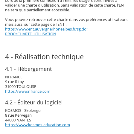
Lors de la première connexion à l'ENT, les usagers sont invités à
valider une charte d'utilisation. Sans validation de cette charte, l'ENT
ne sera que partiellement accessible.
Vous pouvez retrouver cette charte dans vos préférences utilisateurs
mais aussi sur cette page de l'ENT :
https://www.ent.auvergnerhonealpes.fr/sg.do?
PROC=CHARTE_UTILISATION
4 - Réalisation technique
4.1 - Hébergement
NFRANCE
9 rue Ritay
31000 TOULOUSE
https://www.nfrance.com
4.2 - Éditeur du logiciel
KOSMOS - Skolengo
8 rue Kervégan
44000 NANTES
https://www.kosmos-education.com