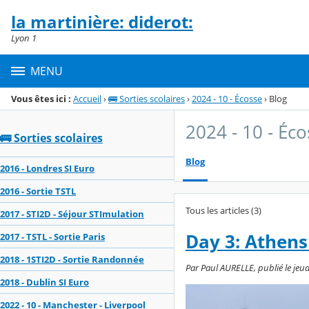
Panneau de gestion des cookies
la martinière: diderot:
Menu de la rubrique
Contenu
Lyon 1
MENU
Vous êtes ici :
Accueil
›
🚌 Sorties scolaires
›
2024 - 10 - Écosse
›
Blog
2024 - 10 - Éc
🚌 Sorties scolaires
Blog
2016 - Londres SI Euro
2016 - Sortie TSTL
Tous les articles (3)
2017 - STI2D - Séjour STImulation
Day 3: Athens
2017 - TSTL - Sortie Paris
2018 - 1STI2D - Sortie Randonnée
Par Paul AURELLE, publié le jeud
2018 - Dublin SI Euro
2022 - 10 - Manchester - Liverpool