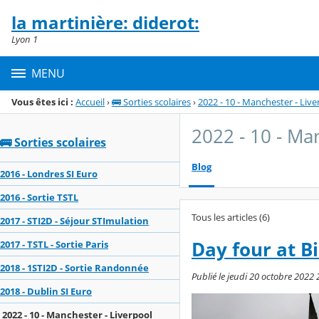
Panneau de gestion des cookies
la martinière: diderot:
Menu de la rubrique
Contenu
Lyon 1
MENU
Vous êtes ici :
Accueil
›
🚌 Sorties scolaires
›
2022 - 10 - Manchester - Live
2022 - 10 - Ma
🚌 Sorties scolaires
Blog
2016 - Londres SI Euro
2016 - Sortie TSTL
Tous les articles (6)
2017 - STI2D - Séjour STImulation
Day four at 
2017 - TSTL - Sortie Paris
2018 - 1STI2D - Sortie Randonnée
Publié le jeudi 20 octobre 2022 
2018 - Dublin SI Euro
2022 - 10 - Manchester - Liverpool