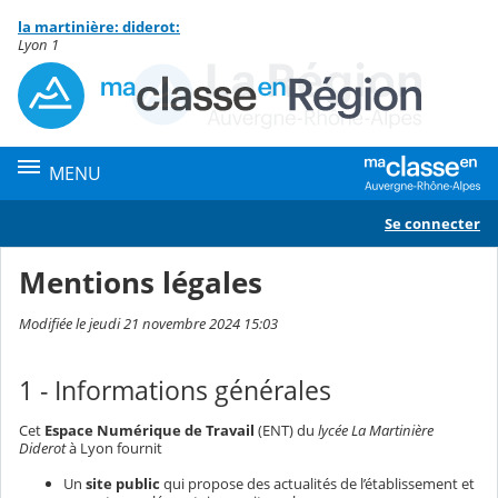
Panneau de gestion des cookies
la martinière: diderot:
Contenu
Lyon 1
MENU
Se connecter
Mentions légales
Modifiée le jeudi 21 novembre 2024 15:03
1 - Informations générales
Cet
Espace Numérique de Travail
(ENT) du
lycée La Martinière
Diderot
à Lyon fournit
Un
site public
qui propose des actualités de l’établissement et