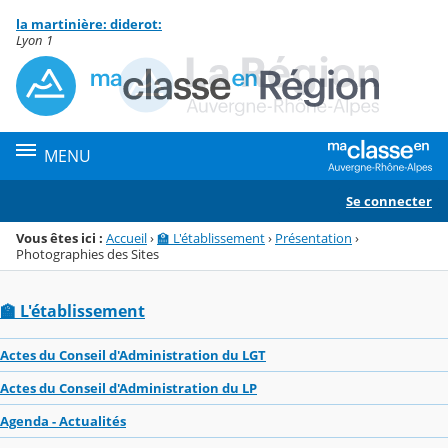
Panneau de gestion des cookies
la martinière: diderot:
Menu de la rubrique
Contenu
Lyon 1
MENU
Se connecter
Vous êtes ici :
Accueil
›
🏫 L'établissement
›
Présentation
›
Photographies des Sites
🏫 L'établissement
Actes du Conseil d'Administration du LGT
Actes du Conseil d'Administration du LP
Agenda - Actualités